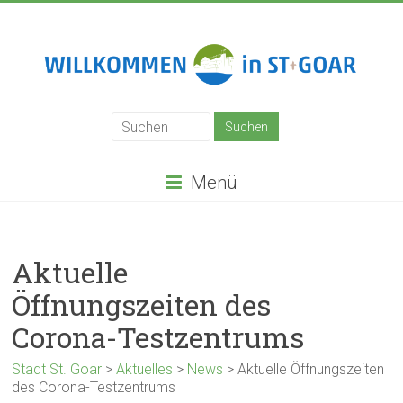
Zum
Inhalt
springen
Stadt
St.
Goar
Menü
Aktuelle
Öffnungszeiten des
Corona-Testzentrums
Stadt St. Goar
>
Aktuelles
>
News
>
Aktuelle Öffnungszeiten
des Corona-Testzentrums