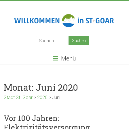
Zum
Inhalt
springen
Stadt
St.
Goar
Menü
Monat:
Juni 2020
Stadt St. Goar
>
2020
>
Juni
Vor 100 Jahren:
Elektrizitätsversorgung,