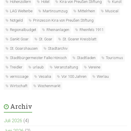
Hohenzollern
Hotel
Kira von Preußen Stiftung
Kunst
LAG Welterbe
Martinsumzug
Mittelrhein
Musical
Notgeld
Prinzessin Kira von Preußen Stiftung
Regionalbudget
Rheinanlagen
Rheinfels 1911
Sankt Goar
St. Goar
St. Goarer Kreisblatt
St. Goarshausen
Stadtarchiv
Stadtbürgermeister Falko Hönisch
Stadtladen
Tourismus
Treidler
urlaub
Veranstaltung
Vereine
vernissage
Vesalia
Vor 100 Jahren
Werlau
Wirtschaft
Wochenmarkt
Archiv
Juli 2026
(4)
Juni 2026
(2)