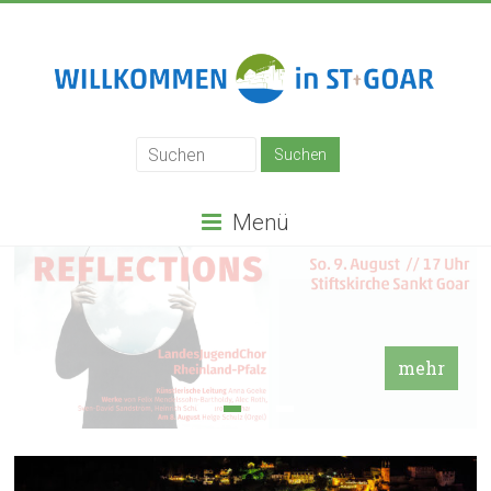
Zum
Inhalt
springen
Stadt
St.
Goar
Menü
mehr