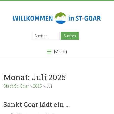
Zum
Inhalt
springen
Stadt
St.
Goar
Menü
Monat:
Juli 2025
Stadt St. Goar
>
2025
>
Juli
Sankt Goar lädt ein …