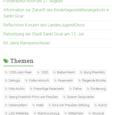
Förderaufruf noch bis 21. August!
Information zur Zukunft des Kindertagesstättenangebots in
Sankt Goar
Reflections Konzert des LandesJugendChors
Ratssitzung der Stadt Sankt Goar am 13. Juli
60 Jahre Rampenschisser
Themen
1200-Jahr-Feier
1920
Biebernheim
Burg Rheinfels
Dehoga
Falko Hönisch
Feuerwehr
fliegende Brücke
Foto-Archiv
Freiwillige Feuerwehr
Fähre
Förderung
Georg Friedrich Prinz von Preußen
Goarer Gespräche
Hohenzollern
Hotel
Kira von Preußen Stiftung
Kunst
LAG Welterbe
Martinsumzug
Mittelrhein
Musical