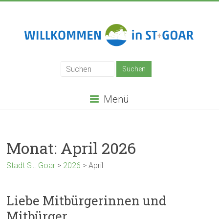
Zum
Inhalt
springen
Stadt
St.
Goar
Menü
Monat:
April 2026
Stadt St. Goar
>
2026
>
April
Liebe Mitbürgerinnen und
Mitbürger,