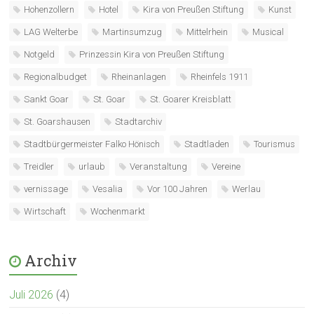
Hohenzollern
Hotel
Kira von Preußen Stiftung
Kunst
LAG Welterbe
Martinsumzug
Mittelrhein
Musical
Notgeld
Prinzessin Kira von Preußen Stiftung
Regionalbudget
Rheinanlagen
Rheinfels 1911
Sankt Goar
St. Goar
St. Goarer Kreisblatt
St. Goarshausen
Stadtarchiv
Stadtbürgermeister Falko Hönisch
Stadtladen
Tourismus
Treidler
urlaub
Veranstaltung
Vereine
vernissage
Vesalia
Vor 100 Jahren
Werlau
Wirtschaft
Wochenmarkt
Archiv
Juli 2026
(4)