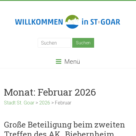
Zum
Inhalt
springen
Stadt
St.
Goar
Menü
Monat:
Februar 2026
Stadt St. Goar
>
2026
>
Februar
Große Beteiligung beim zweiten
Treffen des AK „Biebernheim