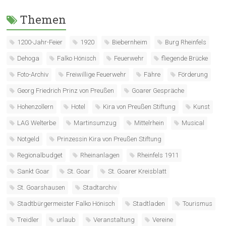
Themen
1200-Jahr-Feier
1920
Biebernheim
Burg Rheinfels
Dehoga
Falko Hönisch
Feuerwehr
fliegende Brücke
Foto-Archiv
Freiwillige Feuerwehr
Fähre
Förderung
Georg Friedrich Prinz von Preußen
Goarer Gespräche
Hohenzollern
Hotel
Kira von Preußen Stiftung
Kunst
LAG Welterbe
Martinsumzug
Mittelrhein
Musical
Notgeld
Prinzessin Kira von Preußen Stiftung
Regionalbudget
Rheinanlagen
Rheinfels 1911
Sankt Goar
St. Goar
St. Goarer Kreisblatt
St. Goarshausen
Stadtarchiv
Stadtbürgermeister Falko Hönisch
Stadtladen
Tourismus
Treidler
urlaub
Veranstaltung
Vereine