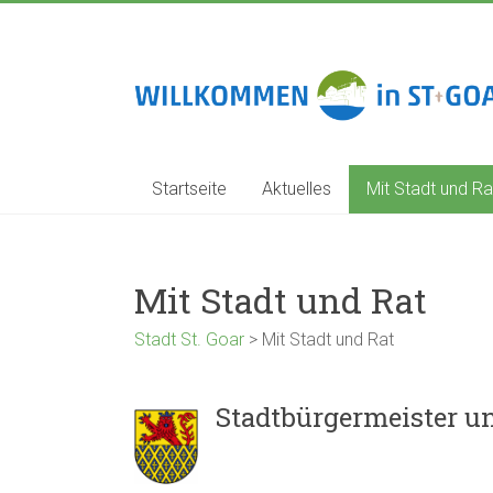
Zum
Inhalt
springen
Stadt
St.
Goar
Startseite
Aktuelles
Mit Stadt und Ra
Mit Stadt und Rat
Stadt St. Goar
>
Mit Stadt und Rat
Stadtbürgermeister u