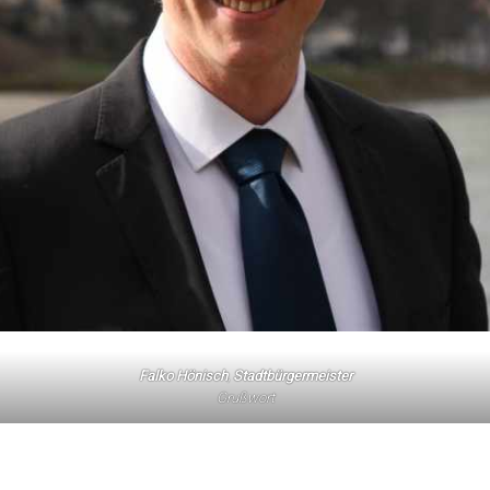
Falko Hönisch
,
Stadtbürgermeister
Grußwort