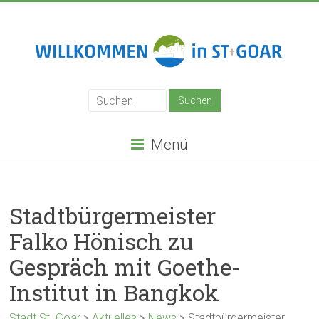
Zum
Inhalt
springen
Stadt
St.
Goar
Menü
Stadtbürgermeister
Falko Hönisch zu
Gespräch mit Goethe-
Institut in Bangkok
Stadt St. Goar
>
Aktuelles
>
News
>
Stadtbürgermeister