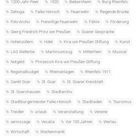
1200-Jahr-Feier
1920
Biebernheim
Burg Rheinfels
Dehoga
Falko Hönisch
Feuerwehr
fliegende Brücke
Foto-Archiv
Freiwillige Feuerwehr
Fähre
Förderung
Georg Friedrich Prinz von Preußen
Goarer Gespräche
Hohenzollern
Hotel
Kira von Preußen Stiftung
Kunst
LAG Welterbe
Martinsumzug
Mittelrhein
Musical
Notgeld
Prinzessin Kira von Preußen Stiftung
Regionalbudget
Rheinanlagen
Rheinfels 1911
Sankt Goar
St. Goar
St. Goarer Kreisblatt
St. Goarshausen
Stadtarchiv
Stadtbürgermeister Falko Hönisch
Stadtladen
Tourismus
Treidler
urlaub
Veranstaltung
Vereine
vernissage
Vesalia
Vor 100 Jahren
Werlau
Wirtschaft
Wochenmarkt