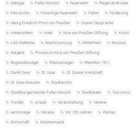
Dehoga
Falko Hönisch
Feuerwehr
fliegende Brücke
Foto-Archiv
Freiwillige Feuerwehr
Fähre
Förderung
Georg Friedrich Prinz von Preußen
Goarer Gespräche
Hohenzollern
Hotel
Kira von Preußen Stiftung
Kunst
LAG Welterbe
Martinsumzug
Mittelrhein
Musical
Notgeld
Prinzessin Kira von Preußen Stiftung
Regionalbudget
Rheinanlagen
Rheinfels 1911
Sankt Goar
St. Goar
St. Goarer Kreisblatt
St. Goarshausen
Stadtarchiv
Stadtbürgermeister Falko Hönisch
Stadtladen
Tourismus
Treidler
urlaub
Veranstaltung
Vereine
vernissage
Vesalia
Vor 100 Jahren
Werlau
Wirtschaft
Wochenmarkt