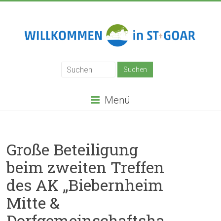
Zum
Inhalt
springen
Stadt
St.
Goar
Menü
Große Beteiligung
beim zweiten Treffen
des AK „Biebernheim
Mitte &
Dorfgemeinschaftsha