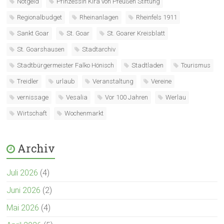
Notgeld
Prinzessin Kira von Preußen Stiftung
Regionalbudget
Rheinanlagen
Rheinfels 1911
Sankt Goar
St. Goar
St. Goarer Kreisblatt
St. Goarshausen
Stadtarchiv
Stadtbürgermeister Falko Hönisch
Stadtladen
Tourismus
Treidler
urlaub
Veranstaltung
Vereine
vernissage
Vesalia
Vor 100 Jahren
Werlau
Wirtschaft
Wochenmarkt
Archiv
Juli 2026
(4)
Juni 2026
(2)
Mai 2026
(4)