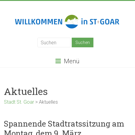
Zum
Inhalt
springen
Stadt
St.
Goar
Menü
Aktuelles
Stadt St. Goar
>
Aktuelles
Spannende Stadtratssitzung am
Montag, dem 9. März