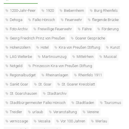
1200-Jahr-Feier
1920
Biebernheim
Burg Rheinfels
Dehoga
Falko Hönisch
Feuerwehr
fliegende Brücke
Foto-Archiv
Freiwillige Feuerwehr
Fähre
Förderung
Georg Friedrich Prinz von Preußen
Goarer Gespräche
Hohenzollern
Hotel
Kira von Preußen Stiftung
Kunst
LAG Welterbe
Martinsumzug
Mittelrhein
Musical
Notgeld
Prinzessin Kira von Preußen Stiftung
Regionalbudget
Rheinanlagen
Rheinfels 1911
Sankt Goar
St. Goar
St. Goarer Kreisblatt
St. Goarshausen
Stadtarchiv
Stadtbürgermeister Falko Hönisch
Stadtladen
Tourismus
Treidler
urlaub
Veranstaltung
Vereine
vernissage
Vesalia
Vor 100 Jahren
Werlau