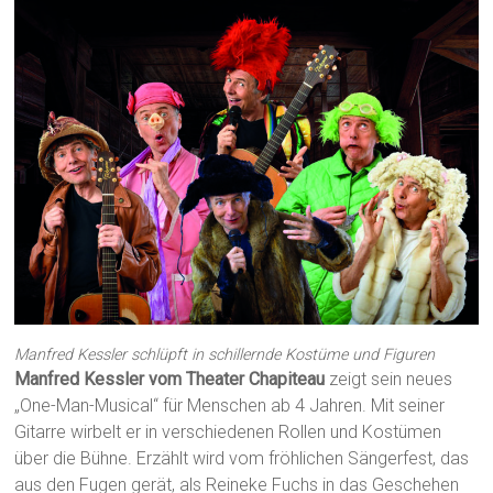
Manfred Kessler schlüpft in schillernde Kostüme und Figuren
Manfred Kessler vom Theater Chapiteau
zeigt sein neues
„One-Man-Musical“ für Menschen ab 4 Jahren. Mit seiner
Gitarre wirbelt er in verschiedenen Rollen und Kostümen
über die Bühne. Erzählt wird vom fröhlichen Sängerfest, das
aus den Fugen gerät, als Reineke Fuchs in das Geschehen