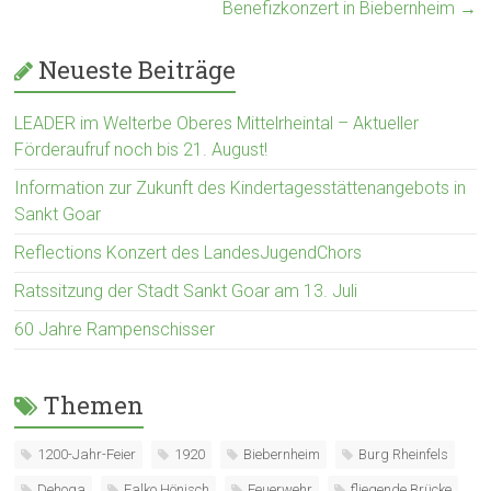
Benefizkonzert in Biebernheim
→
Neueste Beiträge
LEADER im Welterbe Oberes Mittelrheintal – Aktueller
Förderaufruf noch bis 21. August!
Information zur Zukunft des Kindertagesstättenangebots in
Sankt Goar
Reflections Konzert des LandesJugendChors
Ratssitzung der Stadt Sankt Goar am 13. Juli
60 Jahre Rampenschisser
Themen
1200-Jahr-Feier
1920
Biebernheim
Burg Rheinfels
Dehoga
Falko Hönisch
Feuerwehr
fliegende Brücke