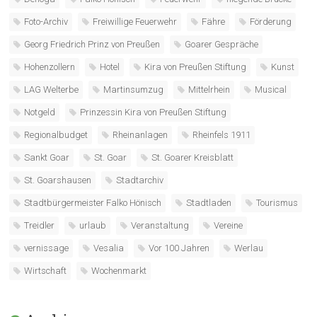
Foto-Archiv
Freiwillige Feuerwehr
Fähre
Förderung
Georg Friedrich Prinz von Preußen
Goarer Gespräche
Hohenzollern
Hotel
Kira von Preußen Stiftung
Kunst
LAG Welterbe
Martinsumzug
Mittelrhein
Musical
Notgeld
Prinzessin Kira von Preußen Stiftung
Regionalbudget
Rheinanlagen
Rheinfels 1911
Sankt Goar
St. Goar
St. Goarer Kreisblatt
St. Goarshausen
Stadtarchiv
Stadtbürgermeister Falko Hönisch
Stadtladen
Tourismus
Treidler
urlaub
Veranstaltung
Vereine
vernissage
Vesalia
Vor 100 Jahren
Werlau
Wirtschaft
Wochenmarkt