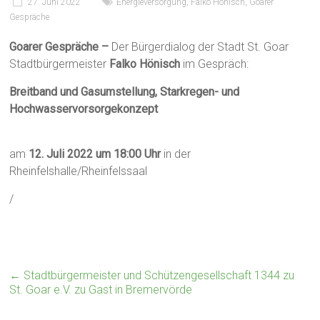
27. Juni 2022
Energieversorgung
,
Falko Hönisch
,
Goarer
Gespräche
Goarer Gespräche –
Der Bürgerdialog der Stadt St. Goar
Stadtbürgermeister
Falko Hönisch
im Gespräch:
Breitband und Gasumstellung, Starkregen- und
Hochwasservorsorgekonzept
am
12. Juli 2022 um 18:00 Uhr
in der
Rheinfelshalle/Rheinfelssaal
/
←
Stadtbürgermeister und Schützengesellschaft 1344 zu
St. Goar e.V. zu Gast in Bremervörde