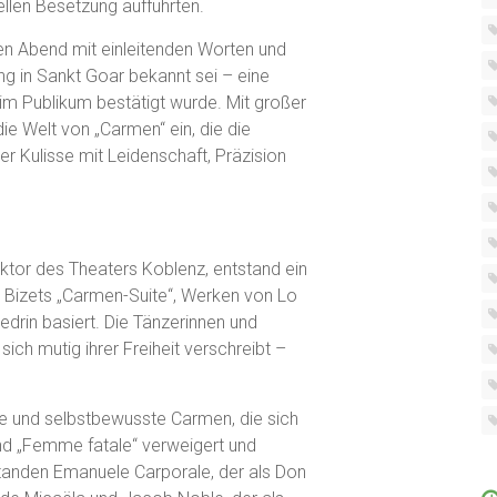
ellen Besetzung aufführten.
en Abend mit einleitenden Worten und
ung in Sankt Goar bekannt sei – eine
im Publikum bestätigt wurde. Mit großer
ie Welt von „Carmen“ ein, die die
er Kulisse mit Leidenschaft, Präzision
ektor des Theaters Koblenz, entstand ein
 Bizets „Carmen-Suite“, Werken von Lo
drin basiert. Die Tänzerinnen und
sich mutig ihrer Freiheit verschreibt –
e und selbstbewusste Carmen, die sich
nd „Femme fatale“ verweigert und
 standen Emanuele Carporale, der als Don