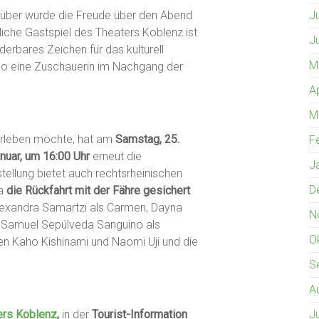
J
über wurde die Freude über den Abend
che Gastspiel des Theaters Koblenz ist
J
derbares Zeichen für das kulturell
M
so eine Zuschauerin im Nachgang der
A
M
erleben möchte, hat am
Samstag, 25.
F
anuar, um 16:00 Uhr
erneut die
J
ellung bietet auch rechtsrheinischen
D
da
die Rückfahrt mit der Fähre gesichert
 Alexandra Samartzi als Carmen, Dayna
N
 Samuel Sepúlveda Sanguino als
O
n Kaho Kishinami und Naomi Uji und die
S
A
J
ers Koblenz
,
in der
Tourist-Information