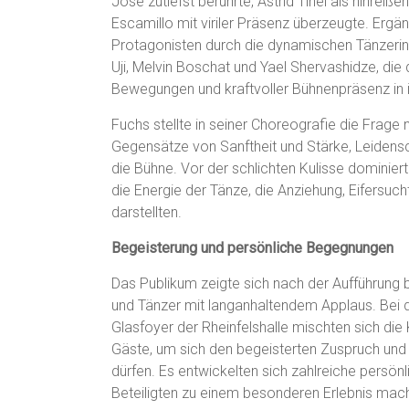
José zutiefst berührte, Astrid Tinel als hinrei
Escamillo mit viriler Präsenz überzeugte. Ergä
Protagonisten durch die dynamischen Tänzeri
Uji, Melvin Boschat und Yael Shervashidze, di
Bewegungen und kraftvoller Bühnenpräsenz in 
Fuchs stellte in seiner Choreografie die Frage 
Gegensätze von Sanftheit und Stärke, Leidensc
die Bühne. Vor der schlichten Kulisse dominie
die Energie der Tänze, die Anziehung, Eifersuch
darstellten.
Begeisterung und persönliche Begegnungen
Das Publikum zeigte sich nach der Aufführung 
und Tänzer mit langanhaltendem Applaus. Bei 
Glasfoyer der Rheinfelshalle mischten sich die 
Gäste, um sich den begeisterten Zuspruch und
dürfen. Es entwickelten sich zahlreiche persön
Beteiligten zu einem besonderen Erlebnis mac