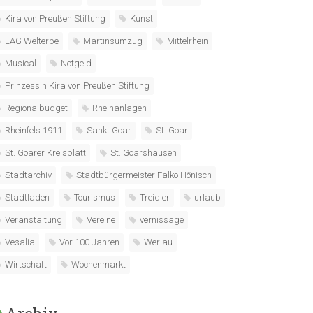
Kira von Preußen Stiftung
Kunst
LAG Welterbe
Martinsumzug
Mittelrhein
Musical
Notgeld
Prinzessin Kira von Preußen Stiftung
Regionalbudget
Rheinanlagen
Rheinfels 1911
Sankt Goar
St. Goar
St. Goarer Kreisblatt
St. Goarshausen
Stadtarchiv
Stadtbürgermeister Falko Hönisch
Stadtladen
Tourismus
Treidler
urlaub
Veranstaltung
Vereine
vernissage
Vesalia
Vor 100 Jahren
Werlau
Wirtschaft
Wochenmarkt