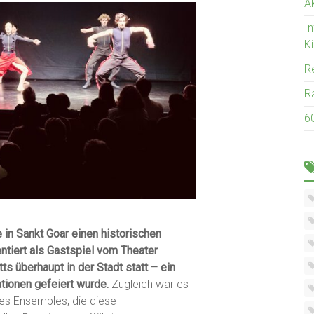
Ak
I
K
R
R
6
 in Sankt Goar einen historischen
ntiert als Gastspiel vom Theater
ts überhaupt in der Stadt statt – ein
tionen gefeiert wurde.
Zugleich war es
des Ensembles, die diese