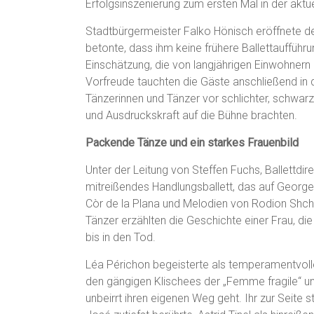
Erfolgsinszenierung zum ersten Mal in der aktu
Stadtbürgermeister Falko Hönisch eröffnete d
betonte, dass ihm keine frühere Ballettaufführ
Einschätzung, die von langjährigen Einwohnern 
Vorfreude tauchten die Gäste anschließend in d
Tänzerinnen und Tänzer vor schlichter, schwarz
und Ausdruckskraft auf die Bühne brachten.
Packende Tänze und ein starkes Frauenbild
Unter der Leitung von Steffen Fuchs, Ballettdir
mitreißendes Handlungsballett, das auf George
Còr de la Plana und Melodien von Rodion Shche
Tänzer erzählten die Geschichte einer Frau, die 
bis in den Tod.
Léa Périchon begeisterte als temperamentvoll
den gängigen Klischees der „Femme fragile“ u
unbeirrt ihren eigenen Weg geht. Ihr zur Seite