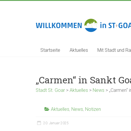
Zum
Inhalt
springen
Stadt
St.
Goar
Startseite
Aktuelles
Mit Stadt und Ra
„Carmen“ in Sankt Go
Stadt St. Goar
>
Aktuelles
>
News
>
„Carmen“ i
Aktuelles
,
News
,
Notizen
20. Januar 2025