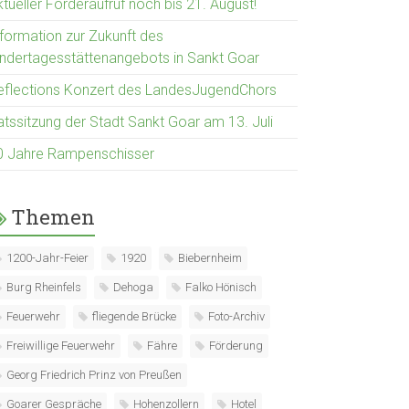
tueller Förderaufruf noch bis 21. August!
nformation zur Zukunft des
indertagesstättenangebots in Sankt Goar
eflections Konzert des LandesJugendChors
atssitzung der Stadt Sankt Goar am 13. Juli
0 Jahre Rampenschisser
Themen
1200-Jahr-Feier
1920
Biebernheim
Burg Rheinfels
Dehoga
Falko Hönisch
Feuerwehr
fliegende Brücke
Foto-Archiv
Freiwillige Feuerwehr
Fähre
Förderung
Georg Friedrich Prinz von Preußen
Goarer Gespräche
Hohenzollern
Hotel