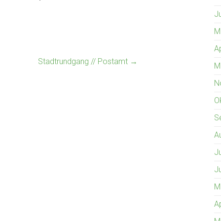
J
M
A
Stadtrundgang // Postamt
→
M
N
O
S
A
J
J
M
A