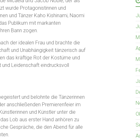
ßende Micaëla und Jacob Noble, der als
nzt wurde Protagonistinnen und
J
nnen und Tänzer Kaho Kishinami, Naomi
e das Publikum mit markanten
J
ihren Bann zogen.
M
nach der idealen Frau und brachte die
A
haft und Unabhängigkeit tänzerisch auf
rten das kräftige Rot der Kostüme und
M
t und Leidenschaft eindrucksvoll
F
J
D
begeistert und belohnte die Tänzerinnen
N
der anschließenden Premierenfeier im
Künstlerinnen und Künstler unter die
O
 das Lob aus erster Hand anhören zu
S
liche Gespräche, die den Abend für alle
hten.
A