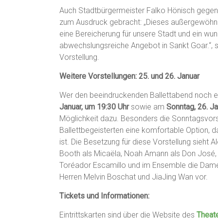
Auch Stadtbürgermeister Falko Hönisch gegen
zum Ausdruck gebracht: „Dieses außergewöhnli
eine Bereicherung für unsere Stadt und ein wun
abwechslungsreiche Angebot in Sankt Goar.“, 
Vorstellung.
Weitere Vorstellungen: 25. und 26. Januar
Wer den beeindruckenden Ballettabend noch 
Januar, um 19:30 Uhr
sowie am
Sonntag, 26. J
Möglichkeit dazu. Besonders die Sonntagsvorst
Ballettbegeisterten eine komfortable Option, 
ist. Die Besetzung für diese Vorstellung sieht
Booth als Micaëla, Noah Amann als Don José,
Toréador Escamillo und im Ensemble die Dame
Herren Melvin Boschat und JiaJing Wan vor.
Tickets und Informationen:
Eintrittskarten sind über die Website des
Theat