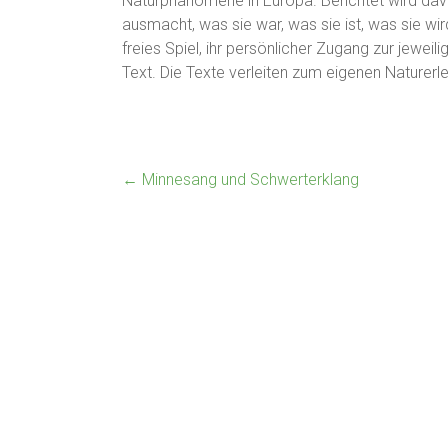
Naturphänomene in Europa. Berichtet wird davo
ausmacht, was sie war, was sie ist, was sie wi
freies Spiel, ihr persönlicher Zugang zur jewei
Text. Die Texte verleiten zum eigenen Naturerl
←
Minnesang und Schwerterklang