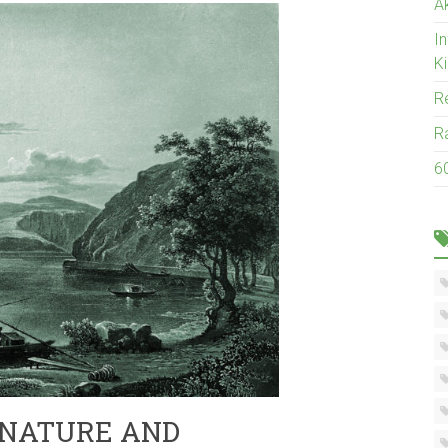
Ak
I
K
R
R
6
 NATURE AND