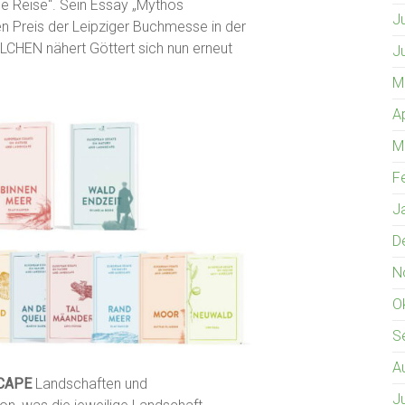
che Reise“. Sein Essay „Mythos
J
en Preis der Leipziger Buchmesse in der
LCHEN nähert Göttert sich nun erneut
J
M
A
M
F
J
D
N
O
S
A
CAPE
Landschaften und
J