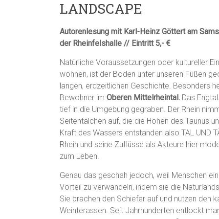
LANDSCAPE
Autorenlesung mit Karl-Heinz Göttert am Samst
der Rheinfelshalle // Eintritt 5,- €
Natürliche Voraussetzungen oder kultureller E
wohnen, ist der Boden unter unseren Füßen ge
langen, erdzeitlichen Geschichte. Besonders he
Bewohner im
Oberen Mittelrheintal.
Das Engtal
tief in die Umgebung gegraben. Der Rhein nim
Seitentälchen auf, die die Höhen des Taunus u
Kraft des Wassers entstanden also TAL UND TÄL
Rhein und seine Zuflüsse als Akteure hier mode
zum Leben.
Genau das geschah jedoch, weil Menschen eine
Vorteil zu verwandeln, indem sie die Naturland
Sie brachen den Schiefer auf und nutzen den 
Weinterassen. Seit Jahrhunderten entlockt ma