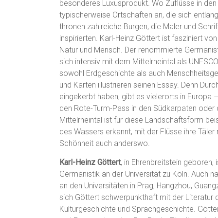
besonderes Luxusprodukt. Wo Zuflüsse in den 
typischerweise Ortschaften an, die sich entlan
thronen zahlreiche Burgen, die Maler und Schrif
inspirierten. Karl-Heinz Göttert ist fasziniert
Natur und Mensch. Der renommierte Germanist,
sich intensiv mit dem Mittelrheintal als UNES
sowohl Erdgeschichte als auch Menschheitsge
und Karten illustrieren seinen Essay. Denn Durc
eingekerbt haben, gibt es vielerorts in Europa
den Rote-Turm-Pass in den Südkarpaten oder
Mittelrheintal ist für diese Landschaftsform bei
des Wassers erkannt, mit der Flüsse ihre Täler
Schönheit auch anderswo.
Karl-Heinz Göttert
, in Ehrenbreitstein geboren, 
Germanistik an der Universität zu Köln. Auch n
an den Universitäten in Prag, Hangzhou, Guan
sich Göttert schwerpunkthaft mit der Literatur d
Kulturgeschichte und Sprachgeschichte. Götter