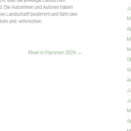
n, was die jeweilige Landschaft
rd. Die Autorinnen und Autoren haben
J
ligen Landschaft bestimmt und führt den
M
eben und -erforschen.
A
M
N
Rhein in Flammen 2024
→
O
S
A
J
J
M
A