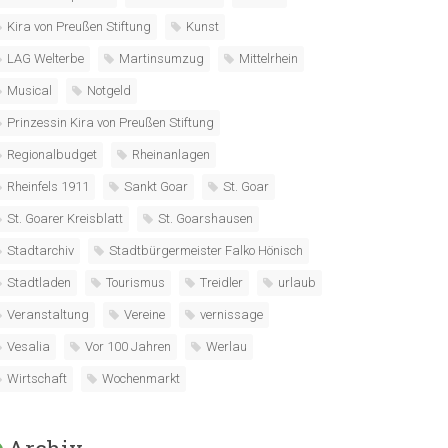
Kira von Preußen Stiftung
Kunst
LAG Welterbe
Martinsumzug
Mittelrhein
Musical
Notgeld
Prinzessin Kira von Preußen Stiftung
Regionalbudget
Rheinanlagen
Rheinfels 1911
Sankt Goar
St. Goar
St. Goarer Kreisblatt
St. Goarshausen
Stadtarchiv
Stadtbürgermeister Falko Hönisch
Stadtladen
Tourismus
Treidler
urlaub
Veranstaltung
Vereine
vernissage
Vesalia
Vor 100 Jahren
Werlau
Wirtschaft
Wochenmarkt