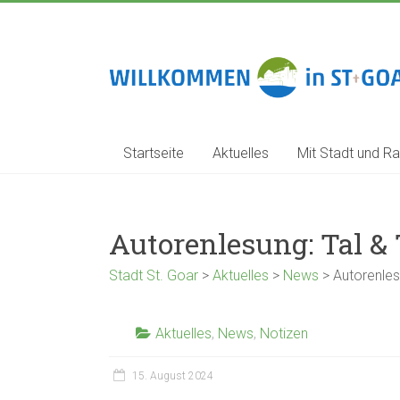
Zum
Inhalt
springen
Stadt
St.
Goar
Startseite
Aktuelles
Mit Stadt und Ra
Autorenlesung: Tal &
Stadt St. Goar
>
Aktuelles
>
News
>
Autorenles
Aktuelles
,
News
,
Notizen
15. August 2024