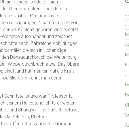
Rhein münden, siedelten sich
g der Ufer erstrecken. Über dem Tal
J
tsteller zu ihrer Rheinromantik
 von dem einzigartigen Zusammenspiel von
J
 der bei Koblenz geboren wurde, setzt
M
CO-Welterbe auseinander und zeichnet
schichte nach. Zahlreiche Abbildungen
A
hbruchtäler, die sich in Höhenzüge
M
 – den Donaudurchbruch bei Weltenburg,
 den Wipperdurchbruch etwa. Das Obere
F
spielhaft und hat man einmal die Kraft
J
 modellieren, erkennt man deren
D
N
ist Schriftsteller und war Professor für
ach seinem Ruhestand lehrte er weiter
O
gzhou und Shanghai. Thematisch befasst
S
es Mittelalters, Rhetorik,
t veröffentlichte zahlreiche Romane
A