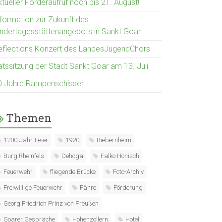
tueller Förderaufruf noch bis 21. August!
nformation zur Zukunft des
indertagesstättenangebots in Sankt Goar
eflections Konzert des LandesJugendChors
atssitzung der Stadt Sankt Goar am 13. Juli
0 Jahre Rampenschisser
Themen
1200-Jahr-Feier
1920
Biebernheim
Burg Rheinfels
Dehoga
Falko Hönisch
Feuerwehr
fliegende Brücke
Foto-Archiv
Freiwillige Feuerwehr
Fähre
Förderung
Georg Friedrich Prinz von Preußen
Goarer Gespräche
Hohenzollern
Hotel