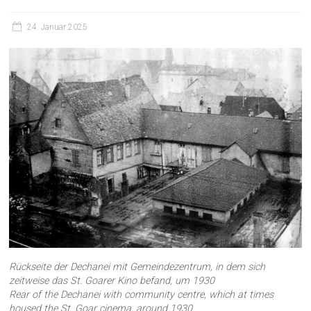
24. Januar 2025
Rückseite der Dechanei mit Gemeindezentrum, in dem sich
zeitweise das St. Goarer Kino befand, um 1930
Rear of the Dechanei with community centre, which at times
housed the St. Goar cinema, around 1930