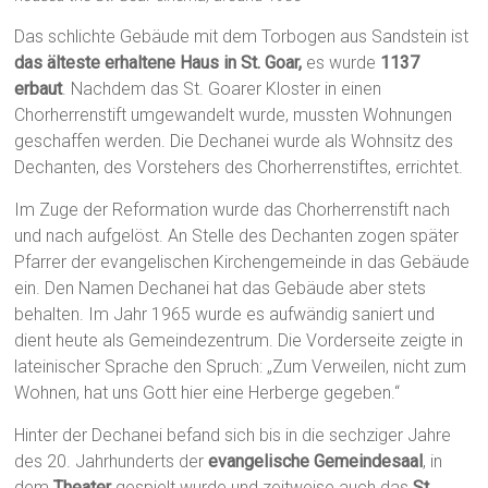
Das schlichte Gebäude mit dem Torbogen aus Sandstein ist
das älteste erhaltene Haus in St. Goar,
es wurde
1137
erbaut
. Nachdem das St. Goarer Kloster in einen
Chorherrenstift umgewandelt wurde, mussten Wohnungen
geschaffen werden. Die Dechanei wurde als Wohnsitz des
Dechanten, des Vorstehers des Chorherrenstiftes, errichtet.
Im Zuge der Reformation wurde das Chorherrenstift nach
und nach aufgelöst. An Stelle des Dechanten zogen später
Pfarrer der evangelischen Kirchengemeinde in das Gebäude
ein. Den Namen Dechanei hat das Gebäude aber stets
behalten. Im Jahr 1965 wurde es aufwändig saniert und
dient heute als Gemeindezentrum. Die Vorderseite zeigte in
lateinischer Sprache den Spruch: „Zum Verweilen, nicht zum
Wohnen, hat uns Gott hier eine Herberge gegeben.“
Hinter der Dechanei befand sich bis in die sechziger Jahre
des 20. Jahrhunderts der
evangelische Gemeindesaal
, in
dem
Theater
gespielt wurde und zeitweise auch das
St.