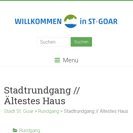
Zum
Inhalt
springen
Stadt
St.
Goar
Menü
Stadtrundgang //
Ältestes Haus
Stadt St. Goar
>
Rundgang
>
Stadtrundgang // Ältestes Haus
Rundgang