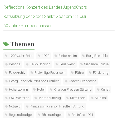
Reflections Konzert des LandesJugendChors
Ratssitzung der Stadt Sankt Goar am 13. Juli
60 Jahre Rampenschisser
Themen
1200-Jahr-Feier
1920
Biebernheim
Burg Rheinfels
Dehoga
Falko Hönisch
Feuerwehr
fliegende Brücke
Foto-Archiv
Freiwillige Feuerwehr
Fähre
Förderung
Georg Friedrich Prinz von Preußen
Goarer Gespräche
Hohenzollern
Hotel
Kira von Preußen Stiftung
Kunst
LAG Welterbe
Martinsumzug
Mittelrhein
Musical
Notgeld
Prinzessin Kira von Preußen Stiftung
Regionalbudget
Rheinanlagen
Rheinfels 1911