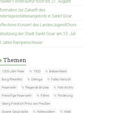
tueller Förderaufruf noch bis 21. August!
nformation zur Zukunft des
indertagesstättenangebots in Sankt Goar
eflections Konzert des LandesJugendChors
atssitzung der Stadt Sankt Goar am 13. Juli
0 Jahre Rampenschisser
Themen
1200-Jahr-Feier
1920
Biebernheim
Burg Rheinfels
Dehoga
Falko Hönisch
Feuerwehr
fliegende Brücke
Foto-Archiv
Freiwillige Feuerwehr
Fähre
Förderung
Georg Friedrich Prinz von Preußen
Goarer Gespräche
Hohenzollern
Hotel