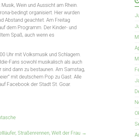
 Musik, Wein und Aussicht am Rhein.
Corona-bedingt organisiert. Hier wurden
J
nd Abstand geachtet. Am Freitag
J
 auf dem Programm. Der Kinder- und
ltern Spaß, auch wenn es
M
A
00 Uhr mit Volksmusik und Schlagern.
M
ie-Fans sowohl musikalisch als auch
mer sind dann zu bestaunen. Am Samstag,
F
Meier” mit deutschem Pop zu Gast. Alle
J
 auf Facebook der Stadt St. Goar.
D
N
O
ntasche
S
llläufer, Straßenrennen, Welt der Frau
→
A