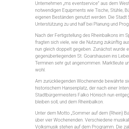
Unternehmen „ms eventservice” aus dem Weste
notwendigen Equipments wie Tische, Stühle, Bü
eigenen Beständen genutzt werden. Die Stadt St
Unterstützung zu und half bei Planung und Pr
Nach der Fertigstellung des Rheinbalkons im
fragten sich viele, wie die Nutzung zukünftig a
nun gleich doppelt gegeben. Zunächst wurde
gegenüberliegenden St. Goarshausen ins Leben
Terminen sehr gut angenommen. Marktleute un
wohl.
Am zurückliegenden Wochenende bewährte si
historischem Hansenplatz, der nach einer Inter
Stadtbürgermeisters Falko Hönisch nun entgeg
bleiben soll, und dem Rheinbalkon.
Unter dem Motto „Sommer auf dem (Rhein) Balk
über vier Wochenenden. Verschiedene musikal
Volksmusik stehen auf dem Programm. Die zah