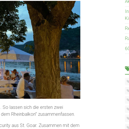
Ak
I
K
R
R
6
 So lassen sich die ersten zwei
 dem Rheinbalkon” zusammenfassen.
ecurity aus St. Goar. Zusammen mit dem