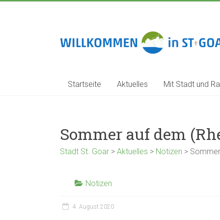
Zum
Inhalt
springen
Stadt
St.
Goar
Startseite
Aktuelles
Mit Stadt und Ra
Sommer auf dem (Rhe
Stadt St. Goar
>
Aktuelles
>
Notizen
>
Sommer 
Notizen
4. August 2020