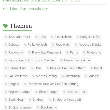
Ratssitzung der Stadt Sankt Goar am 13. Juli
60 Jahre Rampenschisser
Themen
1200-Jahr-Feier
1920
Biebernheim
Burg Rheinfels
Dehoga
Falko Hönisch
Feuerwehr
fliegende Brücke
Foto-Archiv
Freiwillige Feuerwehr
Fähre
Förderung
Georg Friedrich Prinz von Preußen
Goarer Gespräche
Hohenzollern
Hotel
Kira von Preußen Stiftung
Kunst
LAG Welterbe
Martinsumzug
Mittelrhein
Musical
Notgeld
Prinzessin Kira von Preußen Stiftung
Regionalbudget
Rheinanlagen
Rheinfels 1911
Sankt Goar
St. Goar
St. Goarer Kreisblatt
St. Goarshausen
Stadtarchiv