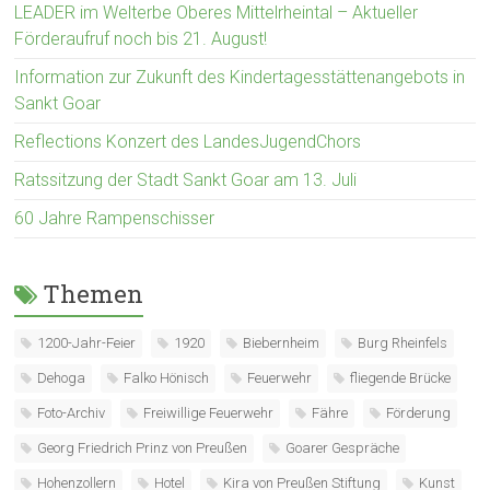
LEADER im Welterbe Oberes Mittelrheintal – Aktueller
Förderaufruf noch bis 21. August!
Information zur Zukunft des Kindertagesstättenangebots in
Sankt Goar
Reflections Konzert des LandesJugendChors
Ratssitzung der Stadt Sankt Goar am 13. Juli
60 Jahre Rampenschisser
Themen
1200-Jahr-Feier
1920
Biebernheim
Burg Rheinfels
Dehoga
Falko Hönisch
Feuerwehr
fliegende Brücke
Foto-Archiv
Freiwillige Feuerwehr
Fähre
Förderung
Georg Friedrich Prinz von Preußen
Goarer Gespräche
Hohenzollern
Hotel
Kira von Preußen Stiftung
Kunst