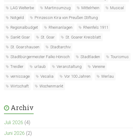
LAG Welterbe
Martinsumzug
Mittelrhein
Musical
Notgeld
Prinzessin Kira von Preußen Stiftung
Regionalbudget
Rheinanlagen
Rheinfels 1911
Sankt Goar
St. Goar
St. Goarer Kreisblatt
St. Goarshausen
Stadtarchiv
Stadtbürgermeister Falko Hönisch
Stadtladen
Tourismus
Treidler
urlaub
Veranstaltung
Vereine
vernissage
Vesalia
Vor 100 Jahren
Werlau
Wirtschaft
Wochenmarkt
Archiv
Juli 2026
(4)
Juni 2026
(2)