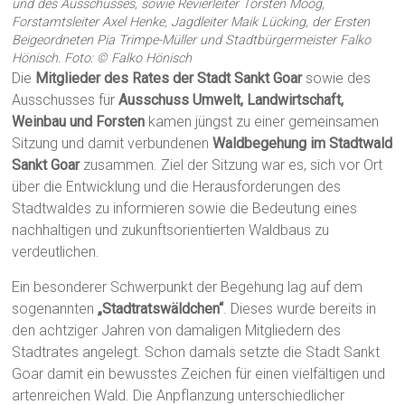
und des Ausschusses, sowie Revierleiter Torsten Moog,
Forstamtsleiter Axel Henke, Jagdleiter Maik Lücking, der Ersten
Beigeordneten Pia Trimpe-Müller und Stadtbürgermeister Falko
Hönisch. Foto: © Falko Hönisch
Die
Mitglieder des Rates der Stadt Sankt Goar
sowie des
Ausschusses für
Ausschuss Umwelt, Landwirtschaft,
Weinbau und Forsten
kamen jüngst zu einer gemeinsamen
Sitzung und damit verbundenen
Waldbegehung im Stadtwald
Sankt Goar
zusammen. Ziel der Sitzung war es, sich vor Ort
über die Entwicklung und die Herausforderungen des
Stadtwaldes zu informieren sowie die Bedeutung eines
nachhaltigen und zukunftsorientierten Waldbaus zu
verdeutlichen.
Ein besonderer Schwerpunkt der Begehung lag auf dem
sogenannten
„Stadtratswäldchen“
. Dieses wurde bereits in
den achtziger Jahren von damaligen Mitgliedern des
Stadtrates angelegt. Schon damals setzte die Stadt Sankt
Goar damit ein bewusstes Zeichen für einen vielfältigen und
artenreichen Wald. Die Anpflanzung unterschiedlicher