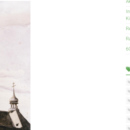
Ak
I
K
R
R
6