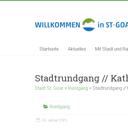
Zum
Inhalt
springen
Stadt
St.
Goar
Startseite
Aktuelles
Mit Stadt und Ra
Stadtrundgang // Kat
Stadt St. Goar
>
Rundgang
>
Stadtrundgang // 
Rundgang
24. Januar 2025