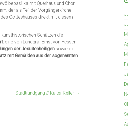
Gewölbebasilika mit Querhaus und Chor
urm, der als Teil der Vorgängerkirche
J
g des Gotteshauses direkt mit diesem
J
M
 kunsthistorischen Schätzen die
rt
, eine von Landgraf Ernst von Hessen-
A
ungen der Jesuitenheiligen
sowie ein
M
satz
mit Gemälden aus der sogenannten
F
J
D
Stadtrundgang // Kalter Keller
→
N
O
S
A