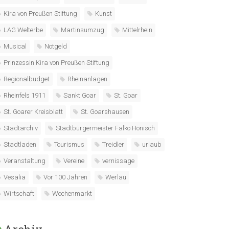
Kira von Preußen Stiftung
Kunst
LAG Welterbe
Martinsumzug
Mittelrhein
Musical
Notgeld
Prinzessin Kira von Preußen Stiftung
Regionalbudget
Rheinanlagen
Rheinfels 1911
Sankt Goar
St. Goar
St. Goarer Kreisblatt
St. Goarshausen
Stadtarchiv
Stadtbürgermeister Falko Hönisch
Stadtladen
Tourismus
Treidler
urlaub
Veranstaltung
Vereine
vernissage
Vesalia
Vor 100 Jahren
Werlau
Wirtschaft
Wochenmarkt