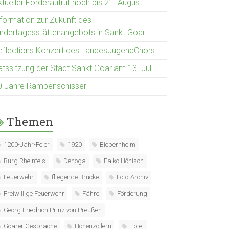
tueller Förderaufruf noch bis 21. August!
nformation zur Zukunft des
indertagesstättenangebots in Sankt Goar
eflections Konzert des LandesJugendChors
atssitzung der Stadt Sankt Goar am 13. Juli
0 Jahre Rampenschisser
Themen
1200-Jahr-Feier
1920
Biebernheim
Burg Rheinfels
Dehoga
Falko Hönisch
Feuerwehr
fliegende Brücke
Foto-Archiv
Freiwillige Feuerwehr
Fähre
Förderung
Georg Friedrich Prinz von Preußen
Goarer Gespräche
Hohenzollern
Hotel