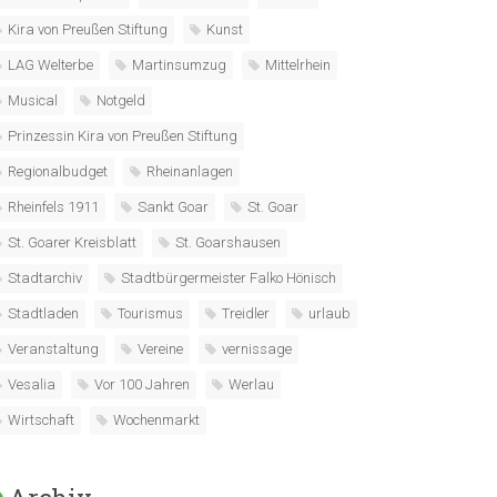
Kira von Preußen Stiftung
Kunst
LAG Welterbe
Martinsumzug
Mittelrhein
Musical
Notgeld
Prinzessin Kira von Preußen Stiftung
Regionalbudget
Rheinanlagen
Rheinfels 1911
Sankt Goar
St. Goar
St. Goarer Kreisblatt
St. Goarshausen
Stadtarchiv
Stadtbürgermeister Falko Hönisch
Stadtladen
Tourismus
Treidler
urlaub
Veranstaltung
Vereine
vernissage
Vesalia
Vor 100 Jahren
Werlau
Wirtschaft
Wochenmarkt