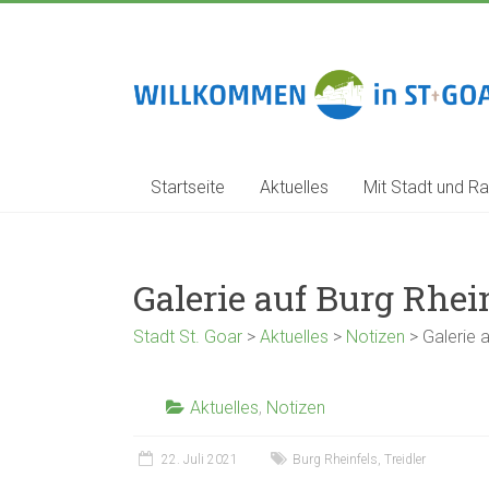
Zum
Inhalt
springen
Stadt
St.
Goar
Startseite
Aktuelles
Mit Stadt und Ra
Galerie auf Burg Rhei
Stadt St. Goar
>
Aktuelles
>
Notizen
>
Galerie 
Aktuelles
,
Notizen
22. Juli 2021
Burg Rheinfels
,
Treidler