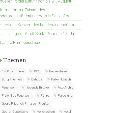
tueller Förderaufruf noch bis 21. August!
nformation zur Zukunft des
indertagesstättenangebots in Sankt Goar
eflections Konzert des LandesJugendChors
atssitzung der Stadt Sankt Goar am 13. Juli
0 Jahre Rampenschisser
Themen
1200-Jahr-Feier
1920
Biebernheim
Burg Rheinfels
Dehoga
Falko Hönisch
Feuerwehr
fliegende Brücke
Foto-Archiv
Freiwillige Feuerwehr
Fähre
Förderung
Georg Friedrich Prinz von Preußen
Goarer Gespräche
Hohenzollern
Hotel