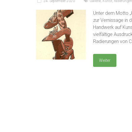
24. September 2020
Gallerie
,
Kunst
,
radierunge
Unter dem Motto „Kr
zur Vernissage in di
Handwerk auf Kuns
vielfältige Ausdru
Radierungen von Ch
Weiter