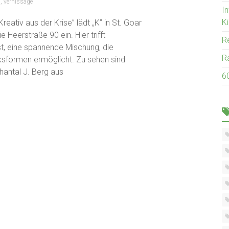
n
,
vernissage
I
K
eativ aus der Krise” lädt „K” in St. Goar
e Heerstraße 90 ein. Hier trifft
R
t, eine spannende Mischung, die
R
cksformen ermöglicht. Zu sehen sind
antal J. Berg aus
6