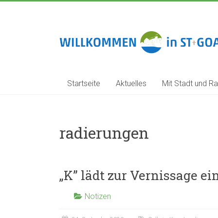
Zum
Inhalt
springen
Stadt
St.
Goar
Startseite
Aktuelles
Mit Stadt und Ra
radierungen
„K” lädt zur Vernissage ei
Notizen