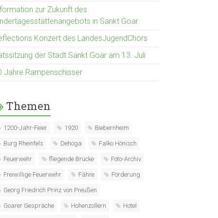
nformation zur Zukunft des
indertagesstättenangebots in Sankt Goar
eflections Konzert des LandesJugendChors
atssitzung der Stadt Sankt Goar am 13. Juli
0 Jahre Rampenschisser
Themen
1200-Jahr-Feier
1920
Biebernheim
Burg Rheinfels
Dehoga
Falko Hönisch
Feuerwehr
fliegende Brücke
Foto-Archiv
Freiwillige Feuerwehr
Fähre
Förderung
Georg Friedrich Prinz von Preußen
Goarer Gespräche
Hohenzollern
Hotel