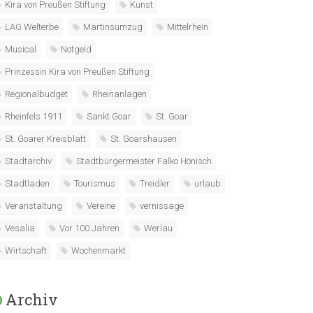
Kira von Preußen Stiftung
Kunst
LAG Welterbe
Martinsumzug
Mittelrhein
Musical
Notgeld
Prinzessin Kira von Preußen Stiftung
Regionalbudget
Rheinanlagen
Rheinfels 1911
Sankt Goar
St. Goar
St. Goarer Kreisblatt
St. Goarshausen
Stadtarchiv
Stadtbürgermeister Falko Hönisch
Stadtladen
Tourismus
Treidler
urlaub
Veranstaltung
Vereine
vernissage
Vesalia
Vor 100 Jahren
Werlau
Wirtschaft
Wochenmarkt
Archiv