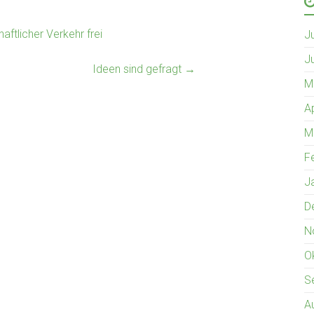
aftlicher Verkehr frei
J
J
Ideen sind gefragt
→
M
A
M
F
J
D
N
O
S
A