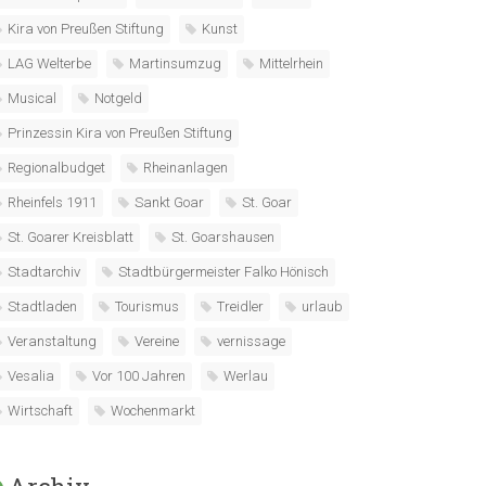
Kira von Preußen Stiftung
Kunst
LAG Welterbe
Martinsumzug
Mittelrhein
Musical
Notgeld
Prinzessin Kira von Preußen Stiftung
Regionalbudget
Rheinanlagen
Rheinfels 1911
Sankt Goar
St. Goar
St. Goarer Kreisblatt
St. Goarshausen
Stadtarchiv
Stadtbürgermeister Falko Hönisch
Stadtladen
Tourismus
Treidler
urlaub
Veranstaltung
Vereine
vernissage
Vesalia
Vor 100 Jahren
Werlau
Wirtschaft
Wochenmarkt