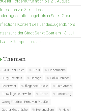
tueller Förderaufruf noch bis 21. August!
nformation zur Zukunft des
indertagesstättenangebots in Sankt Goar
eflections Konzert des LandesJugendChors
atssitzung der Stadt Sankt Goar am 13. Juli
0 Jahre Rampenschisser
Themen
1200-Jahr-Feier
1920
Biebernheim
Burg Rheinfels
Dehoga
Falko Hönisch
Feuerwehr
fliegende Brücke
Foto-Archiv
Freiwillige Feuerwehr
Fähre
Förderung
Georg Friedrich Prinz von Preußen
Goarer Gespräche
Hohenzollern
Hotel