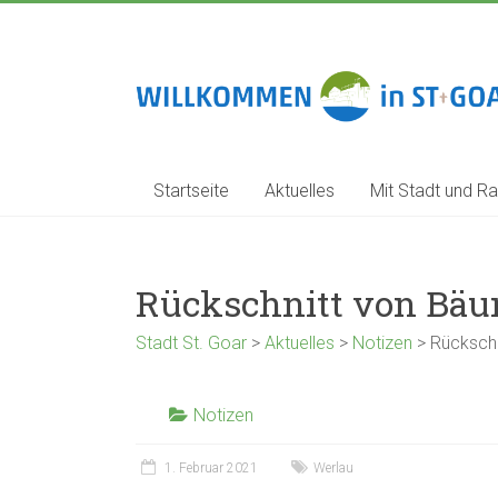
Zum
Inhalt
springen
Stadt
St.
Goar
Startseite
Aktuelles
Mit Stadt und Ra
Rückschnitt von Bäu
Stadt St. Goar
>
Aktuelles
>
Notizen
>
Rückschn
Notizen
1. Februar 2021
Werlau