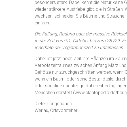
besonders stark. Dabei kennt die Natur keine 
wieder stärkere Austriebe gibt, die in Straße
wachsen, schneiden Sie Bäume und Sträucher re
einfach:
Die Fällung, Rodung oder der massive Rücksch
in der Zeit vom 01. Oktober bis zum 28./29. Fe
innerhalb der Vegetationszeit zu unterlassen
.
Daher ist jetzt noch Zeit ihre Pflanzen im Zaum
Verbotszeitraumes zwischen Anfang März un
Gehölze nur zurückgeschnitten werden, wenn G
wenn ein Baum, oder seine Bestandteile, durc
oder sonstige nachteilige Rahmenbedingungen 
Menschen darstellt (www.plantopedia.de/baum
Dieter Langenbach
Werlau, Ortsvorsteher