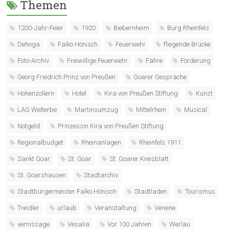
Themen
1200-Jahr-Feier
1920
Biebernheim
Burg Rheinfels
Dehoga
Falko Hönisch
Feuerwehr
fliegende Brücke
Foto-Archiv
Freiwillige Feuerwehr
Fähre
Förderung
Georg Friedrich Prinz von Preußen
Goarer Gespräche
Hohenzollern
Hotel
Kira von Preußen Stiftung
Kunst
LAG Welterbe
Martinsumzug
Mittelrhein
Musical
Notgeld
Prinzessin Kira von Preußen Stiftung
Regionalbudget
Rheinanlagen
Rheinfels 1911
Sankt Goar
St. Goar
St. Goarer Kreisblatt
St. Goarshausen
Stadtarchiv
Stadtbürgermeister Falko Hönisch
Stadtladen
Tourismus
Treidler
urlaub
Veranstaltung
Vereine
vernissage
Vesalia
Vor 100 Jahren
Werlau