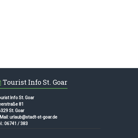
Tourist Info St. Goar
urist Info St. Goar
eerstraße 81
329 St. Goar
Mail: urlaub@stadt-st-goar.de
l.: 06741 / 383