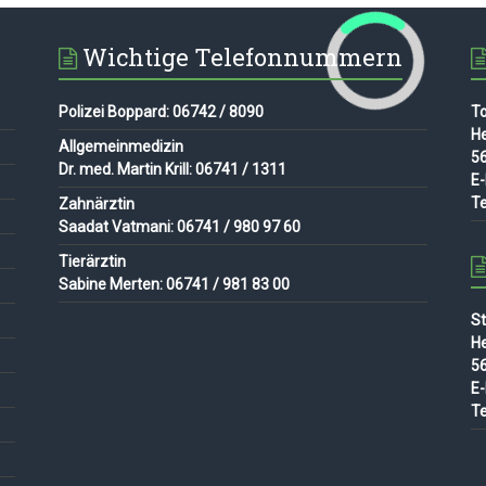
Wichtige Telefonnummern
Polizei Boppard: 06742 / 8090
To
H
Allgemeinmedizin
56
Dr. med. Martin Krill: 06741 / 1311
E-
Te
Zahnärztin
Saadat Vatmani: 06741 / 980 97 60
Tierärztin
Sabine Merten: 06741 / 981 83 00
St
H
56
E-
Te